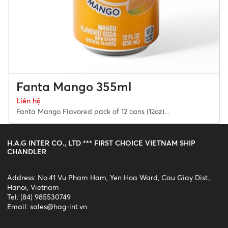
Fanta Mango 355ml
Liên hệ
Fanta Mango Flavored pack of 12 cans (12oz)...
H.A.G INTER CO., LTD *** FIRST CHOICE VIETNAM SHIP
CHANDLER
Address: No.41 Vu Pham Ham, Yen Hoa Ward, Cau Giay Dist.,
Hanoi, Vietnam
Tel: (84) 985530749
Email:
sales@hag-int.vn