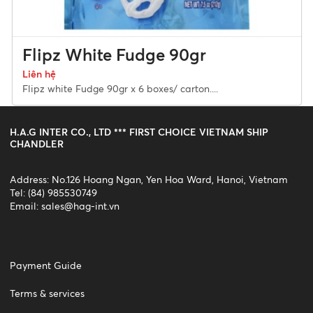
Flipz White Fudge 90gr
Liên hệ
Flipz white Fudge 90gr x 6 boxes/ carton....
H.A.G INTER CO., LTD *** FIRST CHOICE VIETNAM SHIP
CHANDLER
Address: No.126 Hoang Ngan, Yen Hoa Ward, Hanoi, Vietnam
Tel: (84) 985530749
Email:
sales@hag-int.vn
Payment Guide
Terms & services